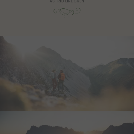
ASTRID LINDGREN
Dieses Cookie wird gesetzt, wenn ein User
yt-remote-fast-check-period
Dieses Cookie speichert
über einen Klick auf eine Google
des Benutzers für den Vi
Werbeanzeige auf die Website gelangt. Es
eingebetteten YouTube-V
enthält Informationen darüber, welche
yt-remote-session-app
Werbeanzeige geklickt wurde, sodass
Dieses Cookie speichert
erzielte Erfolge wie z.B. Bestellungen oder
des Benutzers für den Vi
Kontaktanfragen der Anzeige zugewiesen
eingebetteten YouTube-V
werden können.
yt-remote-session-name
Dieses Cookie speichert
des Benutzers für den Vi
eingebetteten YouTube-V
yt-player-headers-readable
Dieser Cookie wird verw
optimale Videoqualität a
Geräte- und Netzwerkein
Besuchers zu ermitteln.