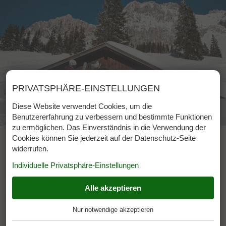
PRIVATSPHÄRE-EINSTELLUNGEN
Diese Website verwendet Cookies, um die
Benutzererfahrung zu verbessern und bestimmte Funktionen
zu ermöglichen. Das Einverständnis in die Verwendung der
Cookies können Sie jederzeit auf der Datenschutz-Seite
widerrufen.
Wintervorteile im Wiesenruh
Individuelle Privatsphäre-Einstellungen
Bichlbach
Alle akzeptieren
ESSENZIELL
+
Das Familienschigebiet Bichlbach -
Berwangertal ist bei guter Schneelage in nur
Nur notwendige akzeptieren
Diese Cookies werden für einen reibungslosen Betrieb
wenigen Gehminuten erreichbar