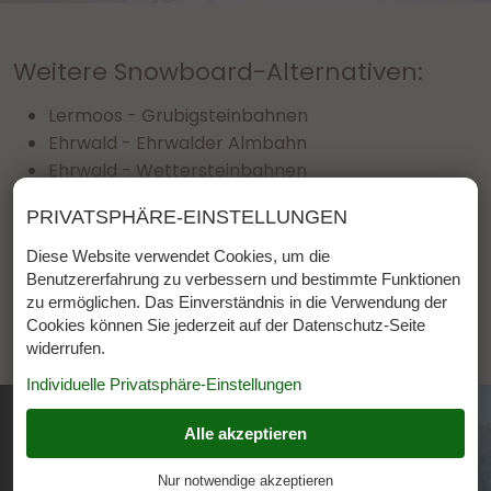
Weitere Snowboard-Alternativen:
Lermoos - Grubigsteinbahnen
Ehrwald - Ehrwalder Almbahn
Ehrwald - Wettersteinbahnen
Ehrwald - Zugspitzgletscher
PRIVATSPHÄRE-EINSTELLUNGEN
Biberwier - Marienberglifte
Karlift Heiterwang (Schlepplift)
Diese Website verwendet Cookies, um die
Benutzererfahrung zu verbessern und bestimmte Funktionen
zu ermöglichen. Das Einverständnis in die Verwendung der
Cookies können Sie jederzeit auf der Datenschutz-Seite
widerrufen.
Individuelle Privatsphäre-Einstellungen
Alle akzeptieren
ESSENZIELL
+
Nur notwendige akzeptieren