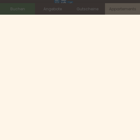
Buchen
Angebote
Gutscheine
Appartements
Livecam
Lage
Impressum
Barrierefreiheit
Datenschutz & Cookies
Sitemap